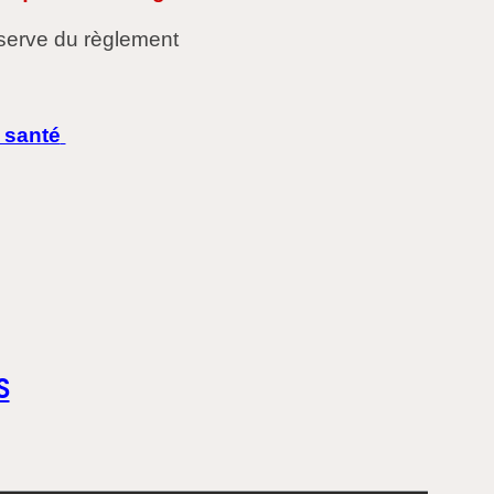
éserve du règlement
 santé
S